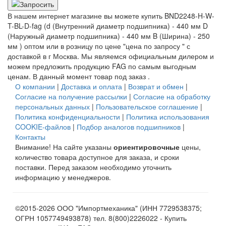
В нашем интернет магазине вы можете купить BND2248-H-W-
T-BL-D-fag (d (Внутренний диаметр подшипника) - 440 мм D
(Наружный диаметр подшипника) - 440 мм B (Ширина) - 250
мм ) оптом или в розницу по цене "цена по запросу " с
доставкой в
г Москва
. Мы являемся официальным дилером и
можем предложить продукцию FAG по самым выгодным
ценам. В данный момент товар под заказ .
О компании
|
Доставка и оплата
|
Возврат и обмен
|
Согласие на получение рассылки
|
Согласие на обработку
персональных данных
|
Пользовательское соглашение
|
Политика конфиденциальности
|
Политика использования
COOKIE-файлов
|
Подбор аналогов подшипников
|
Контакты
Внимание! На сайте указаны
ориентировочные
цены,
количество товара доступное для заказа, и сроки
поставки. Перед заказом необходимо уточнить
информацию у менеджеров.
©2015-2026 ООО "Импортмеханика" (ИНН 7729538375;
ОГРН 1057749493878) тел. 8(800)2226022 - Купить