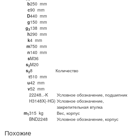
b
250
mm
c
90
mm
D
440
mm
g
150
mm
g
138
mm
3
h
290
mm
k
4
mm
m
750
mm
n
140
mm
s
M36
s
M20
2
s
8
Количество
2
t
510
mm
u
42
mm
v
52
mm
22248..-K
Условное обозначение, подшипник
H3148X(-HG)
Условное обозначение,
закрепительная втулка
m
315
kg
Вес, корпус
1
BND2248
Условное обозначение, корпус
Похожие