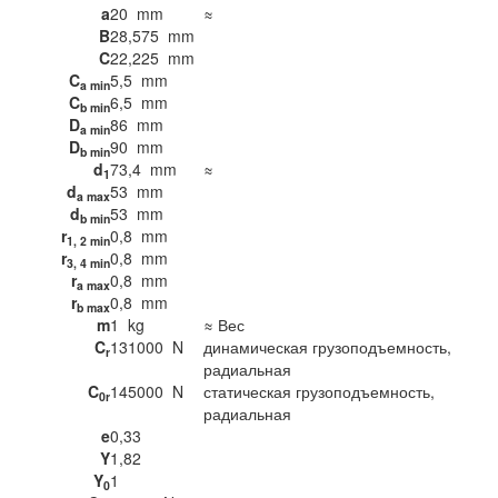
a
20
mm
≈
B
28,575
mm
C
22,225
mm
C
5,5
mm
a min
C
6,5
mm
b min
D
86
mm
a min
D
90
mm
b min
d
73,4
mm
≈
1
d
53
mm
a max
d
53
mm
b min
r
0,8
mm
1, 2 min
r
0,8
mm
3, 4 min
r
0,8
mm
a max
r
0,8
mm
b max
m
1
kg
≈ Вес
C
131000
N
динамическая грузоподъемность,
r
радиальная
C
145000
N
статическая грузоподъемность,
0r
радиальная
e
0,33
Y
1,82
Y
1
0