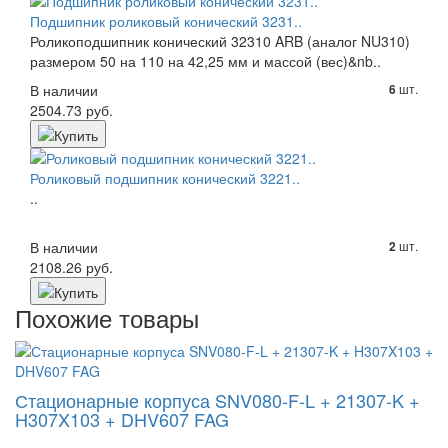
Подшипник роликовый конический 3231..
Роликоподшипник конический 32310 ARB (аналог NU310)
размером 50 на 110 на 42,25 мм и массой (вес)&nb..
В наличии
шт.
6
2504.73 руб.
Роликовый подшипник конический 3221..
..
В наличии
шт.
2
2108.26 руб.
Похожие товары
Стационарные корпуса SNV080-F-L + 21307-K +
H307X103 + DHV607 FAG