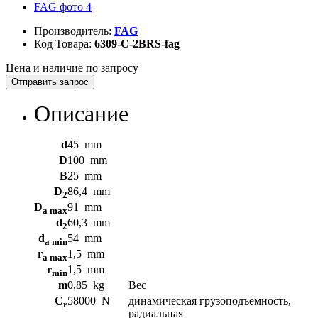
Производитель:
FAG
Код Товара:
6309-C-2BRS-fag
Цена и наличие по запросу
Отправить запрос
Описание
d
45
mm
D
100
mm
B
25
mm
D
86,4
mm
2
D
91
mm
a max
d
60,3
mm
2
d
54
mm
a min
r
1,5
mm
a max
r
1,5
mm
min
m
0,85
kg
Вес
C
58000
N
динамическая грузоподъемность,
r
радиальная