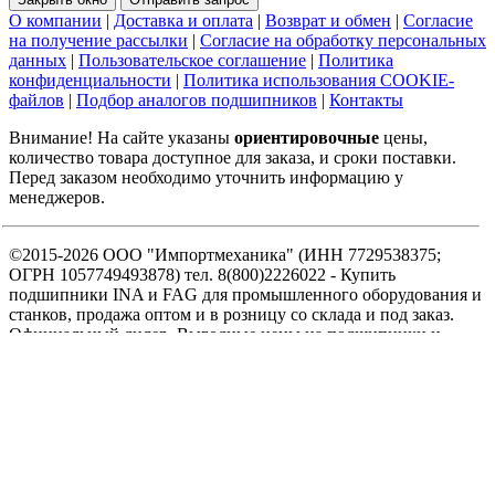
О компании
|
Доставка и оплата
|
Возврат и обмен
|
Согласие
на получение рассылки
|
Согласие на обработку персональных
данных
|
Пользовательское соглашение
|
Политика
конфиденциальности
|
Политика использования COOKIE-
файлов
|
Подбор аналогов подшипников
|
Контакты
Внимание! На сайте указаны
ориентировочные
цены,
количество товара доступное для заказа, и сроки поставки.
Перед заказом необходимо уточнить информацию у
менеджеров.
©2015-2026 ООО "Импортмеханика" (ИНН 7729538375;
ОГРН 1057749493878) тел. 8(800)2226022 - Купить
подшипники INA и FAG для промышленного оборудования и
станков, продажа оптом и в розницу со склада и под заказ.
Официальный дилер. Выгодные цены на подшипники и
комфортные условия сотрудничества.
Карта сайта
.
SEO
Интернет-магазин подшипников
ул. Выборгская, д.16 с.1, офис 709а
125212
Москва
,
8-800-222-60-22
,
info@podshipnikon.ru