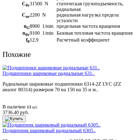
C
31500
N
статическая грузоподъемность,
0r
радиальная
C
2200
N
радиальная нагрузка предела
ur
усталости
n
8900
1/min
предельная частота вращения
G
n
9100
1/min
Базовая тепловая частота вращения
ϑr
f
12,9
Расчетный коэффициент
0
Похожие
Подшипники шариковые радиальные 631..
Радиальные шариковые подшипники 6314-2Z LYC (ZZ
аналог 80314) размером 70 на 150 на 35 и м..
В наличии
13
шт.
3736.40 руб.
Подшипник шариковый радиальный 6305..