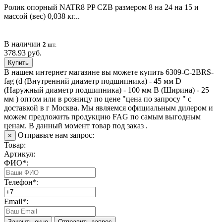
Ролик опорный NATR8 PP CZB размером 8 на 24 на 15 и
массой (вес) 0,038 кг...
В наличии
2
шт.
378.93 руб.
Купить
В нашем интернет магазине вы можете купить 6309-C-2BRS-
fag (d (Внутренний диаметр подшипника) - 45 мм D
(Наружный диаметр подшипника) - 100 мм B (Ширина) - 25
мм ) оптом или в розницу по цене "цена по запросу " с
доставкой в
г Москва
. Мы являемся официальным дилером и
можем предложить продукцию FAG по самым выгодным
ценам. В данный момент товар под заказ .
Отправьте нам запрос:
×
Товар:
Артикул:
ФИО*:
Телефон*:
Email*:
Закрыть окно
Отправить запрос