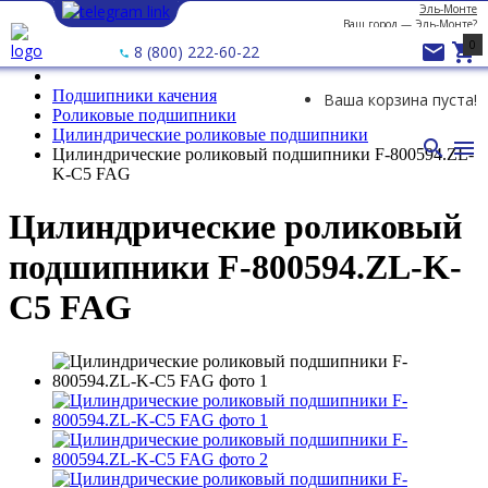
Эль-Монте
Ваш город —
Эль-Монте
?
0


8 (800) 222-60-22
Подшипники качения
Ваша корзина пуста!
Роликовые подшипники
Цилиндрические роликовые подшипники


Цилиндрические роликовый подшипники F-800594.ZL-
K-C5 FAG
Цилиндрические роликовый
подшипники F-800594.ZL-K-
C5 FAG