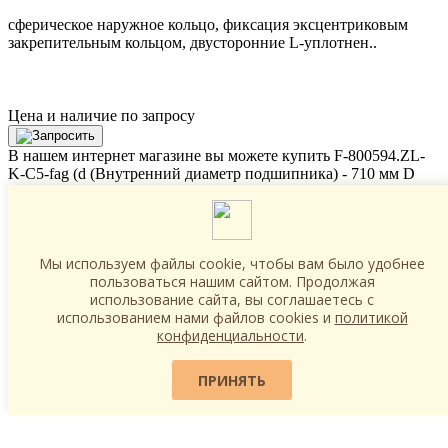
сферическое наружное кольцо, фиксация эксцентриковым
закрепительным кольцом, двусторонние L-уплотнен..
Цена и наличие по запросу
В нашем интернет магазине вы можете купить F-800594.ZL-
K-C5-fag (d (Внутренний диаметр подшипника) - 710 мм D
(Наружный диаметр подшипника) - 1150 мм B (Ширина) - 345
мм ) оптом или в розницу по цене "цена по запросу " с
доставкой в
г Москва
. Мы являемся официальным дилером и
можем предложить продукцию FAG по самым выгодным
Мы используем файлы cookie, чтобы вам было удобнее
ценам. В данный момент товар под заказ .
пользоваться нашим сайтом. Продолжая
Отправьте нам запрос:
×
использование сайта, вы соглашаетесь c
Товар:
использованием нами файлов cookies и
политикой
Артикул:
конфиденциальности
.
ФИО*:
Телефон*:
ПРИНЯТЬ
Email*: