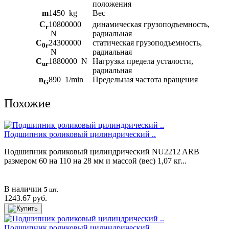
положения
m
1450
kg
Вес
C
10800000
динамическая грузоподъемность,
r
N
радиальная
C
24300000
статическая грузоподъемность,
0r
N
радиальная
C
1880000
N
Нагрузка предела усталости,
ur
радиальная
n
890
1/min
Предельная частота вращения
G
Похожие
Подшипник роликовый цилиндрический ..
Подшипник роликовый цилиндрический NU2212 ARB
размером 60 на 110 на 28 мм и массой (вес) 1,07 кг...
В наличии
5
шт.
1243.67 руб.
Подшипник роликовый цилиндрический ..