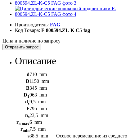
Производитель:
FAG
Код Товара:
F-800594.ZL-K-C5-fag
Цена и наличие по запросу
Отправить запрос
Описание
d
710
mm
D
1150
mm
B
345
mm
D
963
mm
1
d
9,5
mm
s
F
795
mm
n
23,5
mm
s
r
6
mm
a max
r
7,5
mm
min
s
38,5
mm
Осевое перемещение из среднего