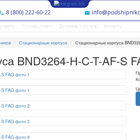
8 (800) 222-60-22
info@podshipniko
рументы
Производители
Доставка и оплата
Контакты
ников
Стационарные корпуса
Стационарные корпуса BND32
уса BND3264-H-C-T-AF-S 
П
К
Ц