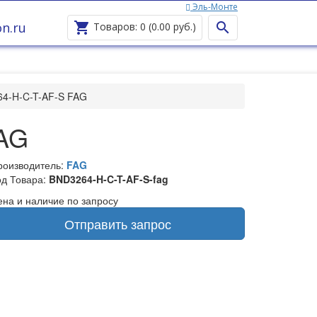
Эль-Монте
Ваш город —
Эль-Монте
?
n.ru


Товаров: 0 (0.00 руб.)
64-H-C-T-AF-S FAG
FAG
роизводитель:
FAG
од Товара:
BND3264-H-C-T-AF-S-fag
ена и наличие по запросу
Отправить запрос