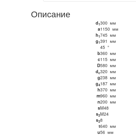
Описание
d
300
мм
1
a
1150
мм
h
745
мм
1
g
391
мм
1
45
°
b
360
мм
c
115
мм
D
580
мм
d
320
мм
c
g
238
мм
g
187
мм
4
h
370
мм
m
960
мм
n
200
мм
s
M48
s
M24
2
s
8
2
t
640
мм
u
56
мм