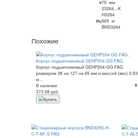
v
75
мм
23264..-K
H3264
m
665
кг
1
BHD3264
Похожие
Корпус подшипниковый GEHP204 GG FAG..
Корпус подшипниковый GEHP204-GG FAG
размером 38 на 127 на 65 мм и массой (вес) 0,53
кг...
В наличии
8
373.08 руб.