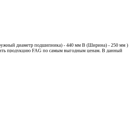
ужный диаметр подшипника) - 440 мм B (Ширина) - 250 мм )
ить продукцию FAG по самым выгодным ценам. В данный
нных
|
Пользовательское соглашение
|
Политика