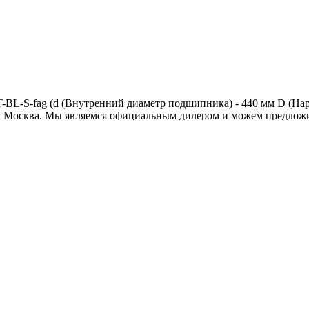
BL-S-fag (d (Внутренний диаметр подшипника) - 440 мм D (Нар
г Москва
. Мы являемся официальным дилером и можем предлож
а получение рассылки
|
Согласие на обработку персональных да
ов
|
Подбор аналогов подшипников
|
Контакты