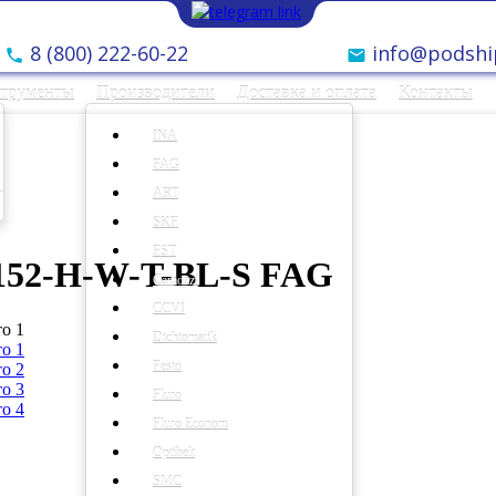
8 (800) 222-60-22
info@podshi
струменты
Производители
Доставка и оплата
Контакты
INA
FAG
ART
SKF
FST
152-H-W-T-BL-S FAG
Camozzi
CCVI
Dichtomatik
Festo
Fluro
Fluro Econom
Optibelt
SMC