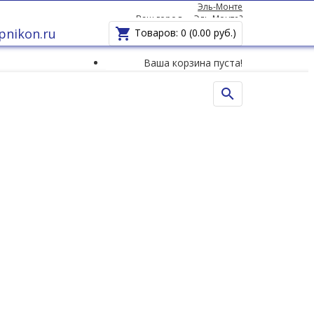
Эль-Монте
Ваш город —
Эль-Монте
?
pnikon.ru

Товаров: 0 (0.00 руб.)
Ваша корзина пуста!
