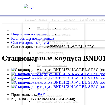
Подшипники
РТИ
Смазки
Приборы и ин
Шариковые подшипники
Уплотнения
Подшипники качения
Роликовые подшипники
Ремни
Корпуса для подшипников
Игольчатые подшипники
Стационарные корпуса
Смотреть Все РТИ
Стационарные корпуса BND3152-H-W-T-BL-S FAG
Корпусные подшипники
Конические (конусные)
Стационарные корпуса BND3
Линейные направляющие
Подшипники скольжения
Шарнирные головки
Гибридные подшипники
Высокотемпературные подшипники
Корпуса для подшипников
Производитель:
FAG
Детали подшипников
Код Товара:
BND3152-H-W-T-BL-S-fag
Подшипниковые узлы с корпусами