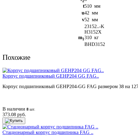
2
t
510
мм
u
42
мм
v
52
мм
23152..-K
H3152X
m
310
кг
1
BHD3152
Похожие
Корпус подшипниковый GEHP204 GG FAG..
Корпус подшипниковый GEHP204-GG FAG размером 38 на 127 на 
В наличии
8
шт.
373.08 руб.
Cтационарный корпус подшипника FAG ..