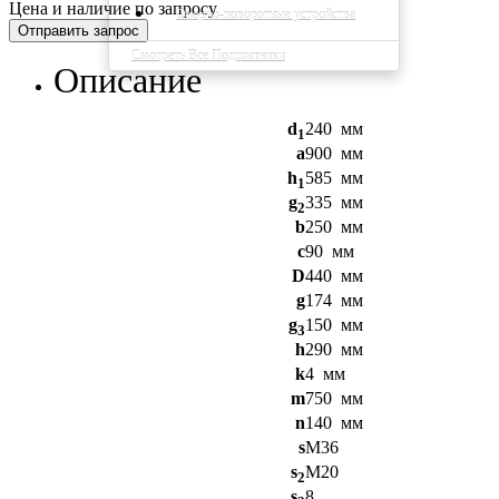
Цена и наличие по запросу
Опорно-поворотные устройства
Отправить запрос
Смотреть Все Подшипники
Описание
d
240
мм
1
a
900
мм
h
585
мм
1
g
335
мм
2
b
250
мм
c
90
мм
D
440
мм
g
174
мм
g
150
мм
3
h
290
мм
k
4
мм
m
750
мм
n
140
мм
s
M36
s
M20
2
s
8