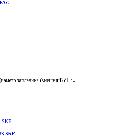
 FAG
аметр заплечика (внешний) d1 4..
73 SKF