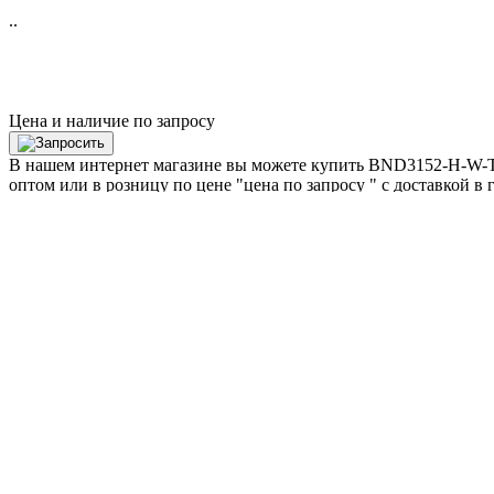
..
Цена и наличие по запросу
В нашем интернет магазине вы можете купить BND3152-H-W-T-
оптом или в розницу по цене "цена по запросу " с доставкой в
момент товар под заказ .
Отправьте нам запрос:
×
Товар:
Артикул:
ФИО*:
Телефон*:
Email*:
Закрыть окно
Отправить запрос
О компании
|
Доставка и оплата
|
Возврат и обмен
|
Согласие н
конфиденциальности
|
Политика использования COOKIE-файл