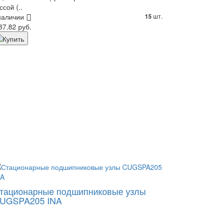
ссой (..
наличии
шт.
15
87.82 руб.
тационарные подшипниковые узлы
UGSPA205 INA