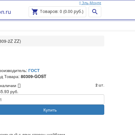
Эль-Монте
n.ru


Товаров: 0 (0.00 руб.)
309-2Z ZZ)
роизводитель:
ГОСТ
од Товара:
80309-GOST
 наличии
шт.
2
5.93 руб.
Купить
закрытый с двух сторон шайбами.