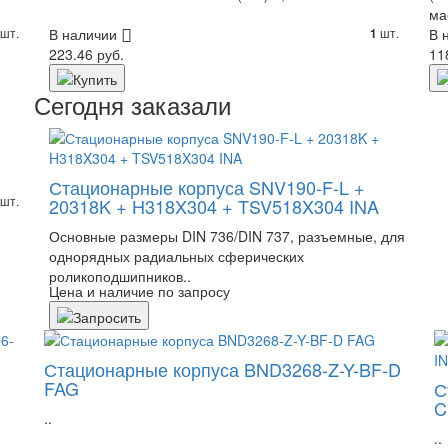
ма
шт.
В наличии
шт.
В 
1
223.46 руб.
11
Сегодня заказали
Стационарные корпуса SNV190-F-L +
шт.
20318K + H318X304 + TSV518X304 INA
Основные размеры DIN 736/DIN 737, разъемные, для
однорядных радиальных сферических
роликоподшипников..
Цена и наличие по запросу
Стационарные корпуса BND3268-Z-Y-BF-D
FAG
С
C
..
..