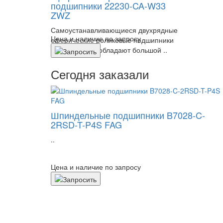
подшипники 22230-CA-W33
ZWZ
Самоустанавливающиеся двухрядные
Цена и наличие по запросу
сферические роликовые подшипники
22230CA/W33 обладают большой ..
Сегодня заказали
Шпиндельные подшипники B7028-C-
2RSD-T-P4S FAG
..
Цена и наличие по запросу