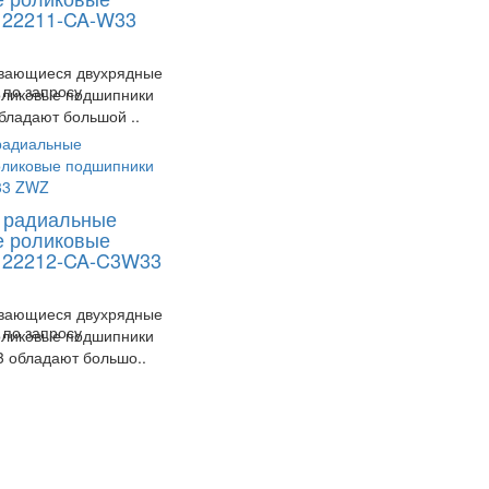
 22211-CA-W33
вающиеся двухрядные
 по запросу
оликовые подшипники
ладают большой ..
 радиальные
е роликовые
 22212-CA-C3W33
вающиеся двухрядные
 по запросу
оликовые подшипники
 обладают большо..