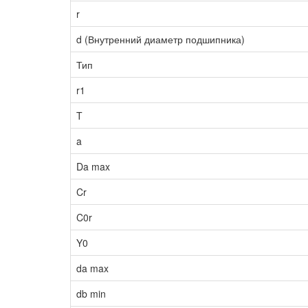
r
d (Внутренний диаметр подшипника)
Тип
r1
T
a
Da max
Cr
C0r
Y0
da max
db min