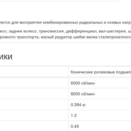
тся для восприятия комбинированных радиальных и осевых нагру
со, заднее колесо, трансмиссия, дифференциал, вал-шестерня, шп
рожного транспорта, малый редуктор шейки валка сталепрокатного
ики
Конические роликовые подшип
6000 об/мин
8000 об/мин
0.384 кг
1.3
0.45