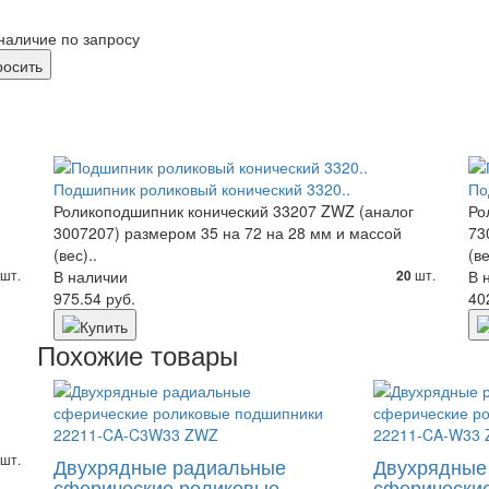
наличие по запросу
Подшипник роликовый конический 3320..
По
Роликоподшипник конический 33207 ZWZ (аналог
Ро
3007207) размером 35 на 72 на 28 мм и массой
73
(вес)..
(ве
шт.
В наличии
шт.
В 
20
975.54 руб.
40
Похожие товары
шт.
Двухрядные радиальные
Двухрядные
сферические роликовые
сферически