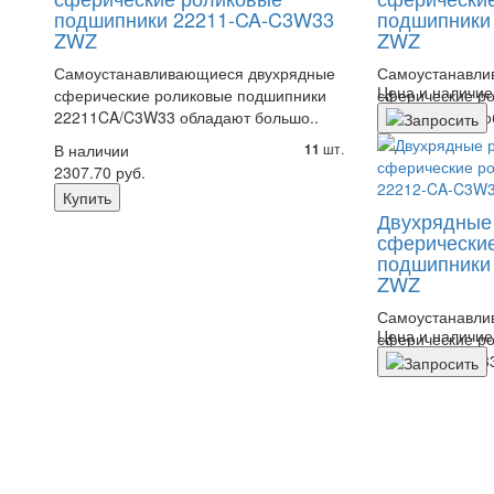
подшипники 22211-CA-C3W33
подшипники
ZWZ
ZWZ
Самоустанавливающиеся двухрядные
Самоустанавли
Цена и наличие
сферические роликовые подшипники
сферические р
22211CA/C3W33 обладают большо..
22211CA/W33 об
В наличии
шт.
11
2307.70 руб.
Купить
Двухрядные
сферически
подшипники
ZWZ
Самоустанавли
Цена и наличие
сферические р
22212CA/C3W33