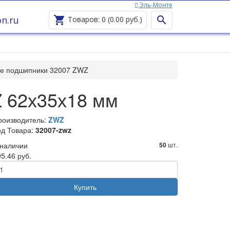
Эль-Монте
Ваш город —
Эль-Монте
?
n.ru


Товаров: 0 (0.00 руб.)
ые подшипники 32007 ZWZ
 62х35х18 мм
роизводитель:
ZWZ
од Товара:
32007-zwz
 наличии
шт.
50
5.46 руб.
Купить