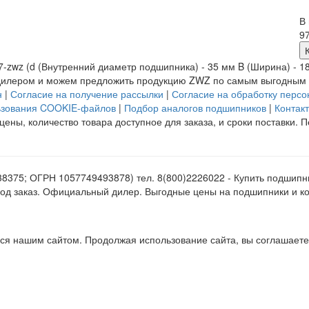
В
97
zwz (d (Внутренний диаметр подшипника) - 35 мм B (Ширина) - 18 
илером и можем предложить продукцию ZWZ по самым выгодным це
н
|
Согласие на получение рассылки
|
Согласие на обработку перс
ьзования COOKIE-файлов
|
Подбор аналогов подшипников
|
Контак
цены, количество товара доступное для заказа, и сроки поставки.
375; ОГРН 1057749493878) тел. 8(800)2226022 - Купить подшипн
и под заказ. Официальный дилер. Выгодные цены на подшипники и 
ся нашим сайтом. Продолжая использование сайта, вы соглашаете