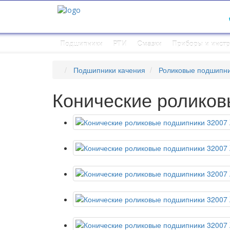
Подшипники
РТИ
Смазки
Приборы и инст
Подшипники качения
Роликовые подшипн
Конические ролико