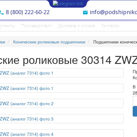
8 (800) 222-60-22
info@podshipniko
рументы
Производители
Доставка и оплата
Контакты
ики
Конические роликовые подшипники
Подшипники коническ
кие роликовые 30314 ZWZ 
П
К
В
28