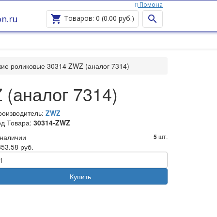
Помона
Ваш город —
Помона
?
n.ru


Товаров: 0 (0.00 руб.)
ие роликовые 30314 ZWZ (аналог 7314)
(аналог 7314)
роизводитель:
ZWZ
од Товара:
30314-ZWZ
 наличии
шт.
5
53.58 руб.
Купить