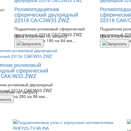
Роликоподшипник
Роликоподш
шт.
сферический двухрядный
сферически
22318 CA/C3W33 ZWZ
22318 CAK/
Подшипник роликовый сферический
Подшипник рол
двухрядный 22318 CA/C3W33 ZWZ
двухрядный 22
Цена и наличие по запросу
Цена и наличие
размером 90 на 190 на 64 мм...
размером 90 на 
пник роликовый
ядный сферический
 CAK/W33 ZWZ
ник роликовый двухрядный
еский 23134 CAK/W33 ZWZ
наличие по запросу
м 170 на 280 на 88 мм...
У