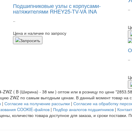
Подшипниковые узлы с корпусами-
..
натяжителями RHEY25-TV-VA INA
..
Ц
Цена и наличие по запросу
О
..
Ц
ZWZ ( B (Ширина) - 38 мм ) оптом или в розницу по цене "2853.58 
цию ZWZ по самым выгодным ценам. В данный момент товар на ск
н
|
Согласие на получение рассылки
|
Согласие на обработку перс
ьзования COOKIE-файлов
|
Подбор аналогов подшипников
|
Контак
цены, количество товара доступное для заказа, и сроки поставки.