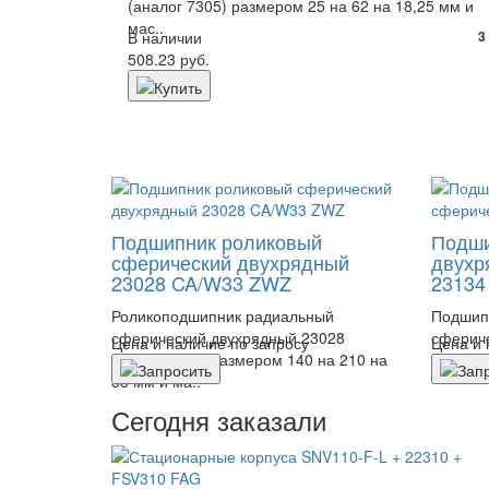
(аналог 7305) размером 25 на 62 на 18,25 мм и
мас..
В наличии
3
508.23 руб.
Подшипник роликовый
Подши
сферический двухрядный
двухр
23028 CA/W33 ZWZ
23134
Роликоподшипник радиальный
Подшип
сферический двухрядный 23028
сферич
Цена и наличие по запросу
Цена и 
CA/W33 ZWZ размером 140 на 210 на
размеро
53 мм и ма..
Сегодня заказали