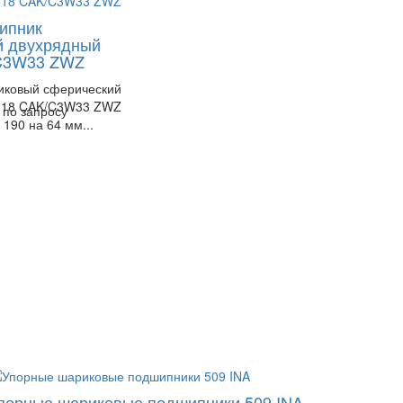
ипник
й двухрядный
C3W33 ZWZ
иковый сферический
318 CAK/C3W33 ZWZ
 по запросу
190 на 64 мм...
порные шариковые подшипники 509 INA