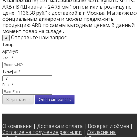
В нашем интернет магазине вы можете купить 30213-
ARB ( B (Ширина) - 24,75 мм ) оптом или в розницу по
цене "1136.58 руб." с доставкой в
г Москва
. Мы являемс
официальным дилером и можем предложить
продукцию ARB по самым выгодным ценам. В данный
момент товар на складе .
Отправьте нам запрос:
×
Товар:
Артикул:
ФИО*:
Телефон*:
Email*:
Закрыть окно
Отправить запрос
О компании
|
Доставка и оплата
|
Возврат и обмен
|
Согласие на получение рассылки
|
Согласие на