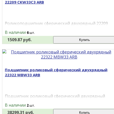
22209 CKW33C3 ARB
Роликоподшипник сферический двухрядный 22209
CKW33C3 ARB размером 45 на 85 на 23 мм и массой
В наличии
6
шт.
(вес)&n..
1509.87 руб.
Купить
Подшипник роликовый сферический двухрядный
22322 MBW33 ARB
Подшипник роликовый сферический двухрядный
22322 MBW33 ARB размером 110 на 240 на 80 мм и
В наличии
2
шт.
массой (ве..
38299.31 руб.
Купить