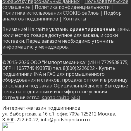
обработку персональных данных
|
Пользовательское
соглашение
|
Политика конфиденциальности
|
Политика использования COOKIE-файлов
|
Подбор
аналогов подшипников
|
Контакты
Внимание! На сайте указаны
ориентировочные
цены,
количество товара доступное для заказа, и сроки
поставки. Перед заказом необходимо уточнить
информацию у менеджеров.
©2015-2026 ООО "Импортмеханика" (ИНН 7729538375;
ОГРН 1057749493878) тел. 8(800)2226022 - Купить
подшипники INA и FAG для промышленного
оборудования и станков, продажа оптом и в розницу
со склада и под заказ. Официальный дилер. Выгодные
цены на подшипники и комфортные условия
сотрудничества.
Карта сайта
.
SEO
Интернет-магазин подшипников
ул. Выборгская, д.16 с.1, офис 709а
125212
Москва
,
8-800-222-60-22
,
info@podshipnikon.ru