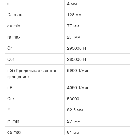
s
4 мм
Da max
128 мм
da min
77 мм
ra max
2,1 мм
Cr
295000 Н
C0r
285000 Н
nG (Предельная частота
5900 1/мин
вращения)
nB
4050 1/мин
Cur
53000 Н
F
82,5 мм
r1 min
2,1 мм
da max
81 мм